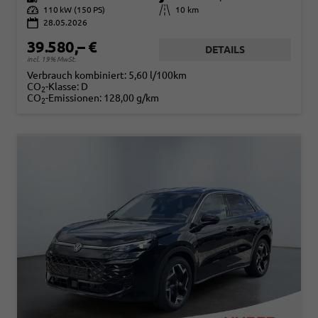
Leistung
110 kW (150 PS)
Kilometerstand
10 km
28.05.2026
39.580,– €
DETAILS
incl. 19% MwSt.
Verbrauch kombiniert:
5,60 l/100km
CO
-Klasse:
D
2
CO
-Emissionen:
128,00 g/km
2