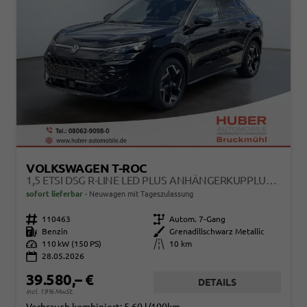
VOLKSWAGEN T-ROC
1,5 ETSI DSG R-LINE LED PLUS ANHÄNGERKUPPLUNG NAVI DIGITAL PRO SITZHEIZUNG BEHEIZTES LENKRAD 18 ZOLL ALU EL.HECKKLAPP
sofort lieferbar
Neuwagen mit Tageszulassung
Fahrzeugnr.
110463
Getriebe
Autom. 7-Gang
Kraftstoff
Benzin
Außenfarbe
Grenadillschwarz Metallic
Leistung
110 kW (150 PS)
Kilometerstand
10 km
28.05.2026
39.580,– €
DETAILS
incl. 19% MwSt.