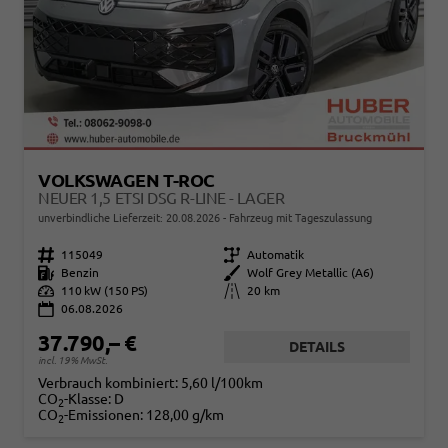
VOLKSWAGEN T-ROC
NEUER 1,5 ETSI DSG R-LINE - LAGER
unverbindliche Lieferzeit:
20.08.2026
Fahrzeug mit Tageszulassung
Fahrzeugnr.
115049
Getriebe
Automatik
Kraftstoff
Benzin
Außenfarbe
Wolf Grey Metallic (A6)
Leistung
110 kW (150 PS)
Kilometerstand
20 km
06.08.2026
37.790,– €
DETAILS
incl. 19% MwSt.
Verbrauch kombiniert:
5,60 l/100km
CO
-Klasse:
D
2
CO
-Emissionen:
128,00 g/km
2