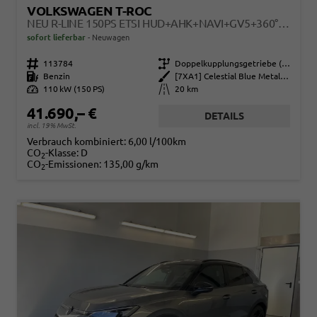
VOLKSWAGEN T-ROC
NEU R-LINE 150PS ETSI HUD+AHK+NAVI+GV5+360°+IQ.LIGHT+PARKLENK+EHECK+BLACKSTYLE
sofort lieferbar
Neuwagen
Fahrzeugnr.
113784
Getriebe
Doppelkupplungsgetriebe (DSG)
Kraftstoff
Benzin
Außenfarbe
[7XA1] Celestial Blue Metallic / Dach Schwarz
Leistung
110 kW (150 PS)
Kilometerstand
20 km
41.690,– €
DETAILS
incl. 19% MwSt.
Verbrauch kombiniert:
6,00 l/100km
CO
-Klasse:
D
2
CO
-Emissionen:
135,00 g/km
2