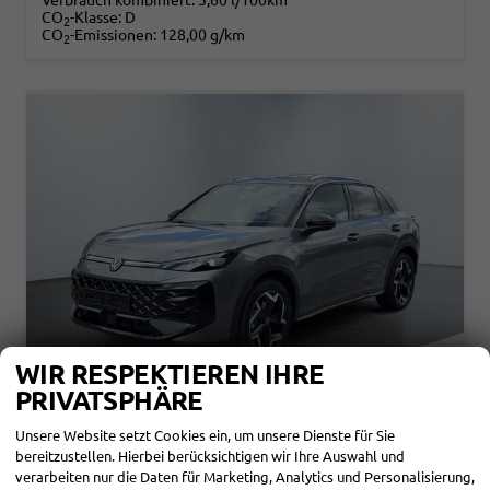
Verbrauch kombiniert:
5,60 l/100km
CO
-Klasse:
D
2
CO
-Emissionen:
128,00 g/km
2
WIR RESPEKTIEREN IHRE
PRIVATSPHÄRE
Unsere Website setzt Cookies ein, um unsere Dienste für Sie
VOLKSWAGEN T-ROC
bereitzustellen. Hierbei berücksichtigen wir Ihre Auswahl und
1,5 ETSI DSG R-LINE LED PLUS ANHÄNGERKUPPLUNG NAVI DIGITAL PRO SITZHEIZUNG BEHEIZTES LENKRAD 18 ZOLL ALU EL.HECKKLAPP
verarbeiten nur die Daten für Marketing, Analytics und Personalisierung,