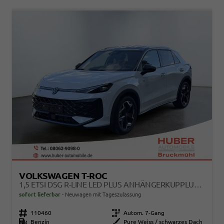
VOLKSWAGEN T-ROC
1,5 ETSI DSG R-LINE LED PLUS ANHÄNGERKUPPLUNG NAVI DIGITAL PRO SITZHEIZUNG BEHEIZTES LENKRAD 18 ZOLL ALU EL.HECKKLAPPE 5J GARANTIE
sofort lieferbar
Neuwagen mit Tageszulassung
Fahrzeugnr.
110460
Getriebe
Autom. 7-Gang
Kraftstoff
Benzin
Außenfarbe
Pure Weiss / schwarzes Dach