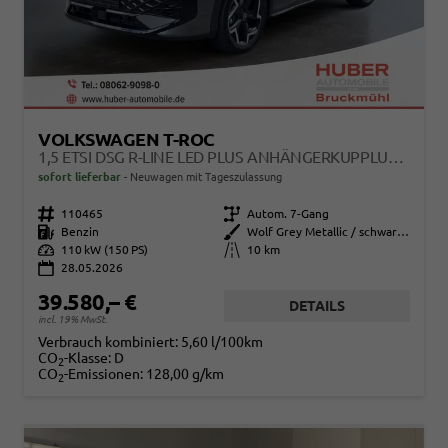
VOLKSWAGEN T-ROC
1,5 ETSI DSG R-LINE LED PLUS ANHÄNGERKUPPLUNG NAVI DIGITAL PRO SITZHEIZUNG BEHEIZTES LENKRAD 18 ZOLL ALU EL.HECKKLAPP
sofort lieferbar
Neuwagen mit Tageszulassung
Fahrzeugnr.
110465
Getriebe
Autom. 7-Gang
Kraftstoff
Benzin
Außenfarbe
Wolf Grey Metallic / schwarzes Dach
Leistung
110 kW (150 PS)
Kilometerstand
10 km
28.05.2026
39.580,– €
DETAILS
incl. 19% MwSt.
Verbrauch kombiniert:
5,60 l/100km
CO
-Klasse:
D
2
CO
-Emissionen:
128,00 g/km
2