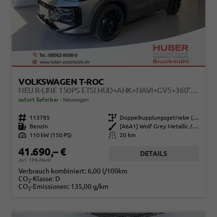
VOLKSWAGEN T-ROC
NEU R-LINE 150PS ETSI HUD+AHK+NAVI+GV5+360°+IQ.LIGHT+PARKLENK+EHECK+BLACKSTYLE
sofort lieferbar
Neuwagen
Fahrzeugnr.
113785
Getriebe
Doppelkupplungsgetriebe (DSG)
Kraftstoff
Benzin
Außenfarbe
[A6A1] Wolf Grey Metallic / Dach Schwarz
Leistung
110 kW (150 PS)
Kilometerstand
20 km
41.690,– €
DETAILS
incl. 19% MwSt.
Verbrauch kombiniert:
6,00 l/100km
CO
-Klasse:
D
2
CO
-Emissionen:
135,00 g/km
2