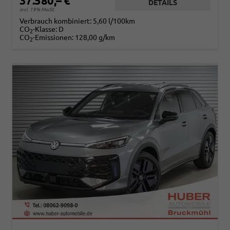
37.580,– €
DETAILS
incl. 19% MwSt.
Verbrauch kombiniert:
5,60 l/100km
CO
-Klasse:
D
2
CO
-Emissionen:
128,00 g/km
2