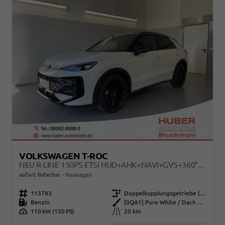
VOLKSWAGEN T-ROC
NEU R-LINE 150PS ETSI HUD+AHK+NAVI+GV5+360°+IQ.LIGHT+PARKLENK+EHECK+BLACKSTYLE
sofort lieferbar
Neuwagen
Fahrzeugnr.
113783
Getriebe
Doppelkupplungsgetriebe (DSG)
Kraftstoff
Benzin
Außenfarbe
[0QA1] Pure White / Dach Schwarz
Leistung
110 kW (150 PS)
Kilometerstand
20 km