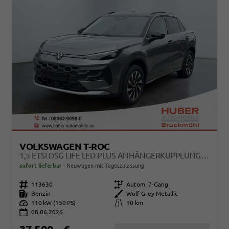
VOLKSWAGEN T-ROC
1,5 ETSI DSG LIFE LED PLUS ANHÄNGERKUPPLUNG NAVIGATION DIGITAL PRO SITZHEIZUNG BEHEIZTES LENKRAD 17 ZOLL ALU 5J GARANTIE
sofort lieferbar
Neuwagen mit Tageszulassung
Fahrzeugnr.
113630
Getriebe
Autom. 7-Gang
Kraftstoff
Benzin
Außenfarbe
Wolf Grey Metallic
Leistung
110 kW (150 PS)
Kilometerstand
10 km
08.06.2026