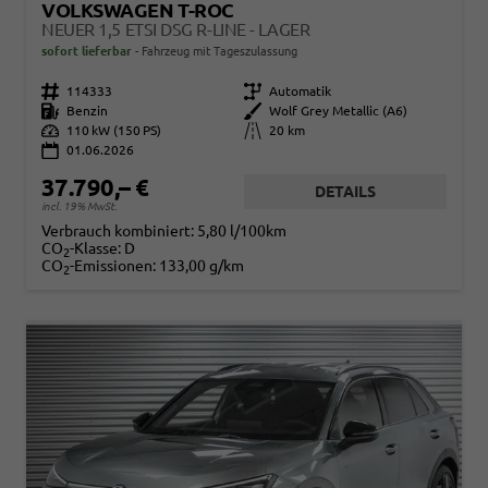
VOLKSWAGEN T-ROC
NEUER 1,5 ETSI DSG R-LINE - LAGER
sofort lieferbar
Fahrzeug mit Tageszulassung
Fahrzeugnr.
114333
Getriebe
Automatik
Kraftstoff
Benzin
Außenfarbe
Wolf Grey Metallic (A6)
Leistung
110 kW (150 PS)
Kilometerstand
20 km
01.06.2026
37.790,– €
DETAILS
incl. 19% MwSt.
Verbrauch kombiniert:
5,80 l/100km
CO
-Klasse:
D
2
CO
-Emissionen:
133,00 g/km
2