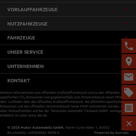
VORLAUFFAHRZEUGE
NUTZFAHRZEUGE
FAHRZEUGE
UNSER SERVICE
UNTERNEHMEN
KONTAKT
Weitere Informationen zum offiziellen Kraftstoffverbrauch und zu den offiziellen
spezifischen CO
-Emissionen und gegebenenfalls zum Stromverbrauch neuer PKW können
2
dem 'Leitfaden über den offiziellen Kraftstoffverbrauch, die offiziellen spezifischen CO
-
2
Emissionen und den offiziellen Stromverbrauch neuer PKW' entnommen werden, der an
allen Verkaufsstellen und bei der 'Deutschen Automobil Treuhand GmbH' unentgeltlich
erhältlich ist unter www.dat.de.
MEN
© 2026
Huber Automobile GmbH
,
Marie-Curie-Allee 1
,
83052
Bruckmühl,
+49(0)8062-9098-0
Powered by Autrado