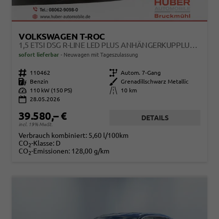
VOLKSWAGEN T-ROC
1,5 ETSI DSG R-LINE LED PLUS ANHÄNGERKUPPLUNG NAVI DIGITAL PRO SITZHEIZUNG BEHEIZTES LENKRAD 18 ZOLL ALU EL.HECKKLAPP
sofort lieferbar
Neuwagen mit Tageszulassung
Fahrzeugnr.
110462
Getriebe
Autom. 7-Gang
Kraftstoff
Benzin
Außenfarbe
Grenadillschwarz Metallic
Leistung
110 kW (150 PS)
Kilometerstand
10 km
28.05.2026
39.580,– €
DETAILS
incl. 19% MwSt.
Verbrauch kombiniert:
5,60 l/100km
CO
-Klasse:
D
2
CO
-Emissionen:
128,00 g/km
2