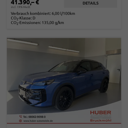
41.390,– €
DETAILS
incl. 19% MwSt.
Verbrauch kombiniert:
6,00 l/100km
CO
-Klasse:
D
2
CO
-Emissionen:
135,00 g/km
2