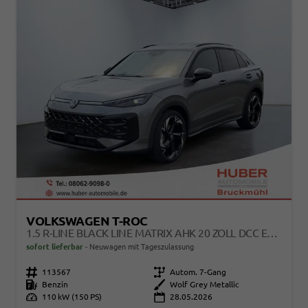
VOLKSWAGEN T-ROC
1.5 R-LINE BLACK LINE MATRIX AHK 20 ZOLL DCC EL HECKKLAPPE 4J GARANTIE
sofort lieferbar
Neuwagen mit Tageszulassung
Fahrzeugnr.
113567
Getriebe
Autom. 7-Gang
Kraftstoff
Benzin
Außenfarbe
Wolf Grey Metallic
Leistung
110 kW (150 PS)
28.05.2026