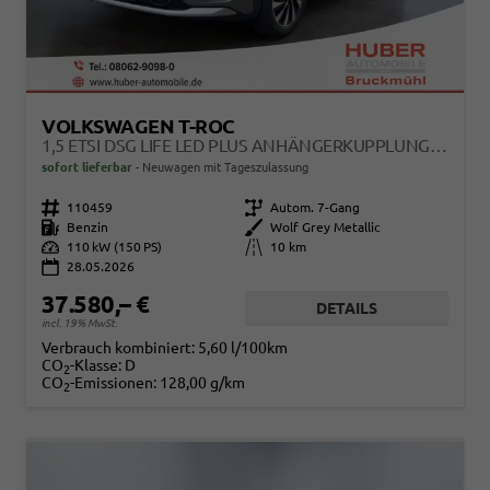
VOLKSWAGEN T-ROC
1,5 ETSI DSG LIFE LED PLUS ANHÄNGERKUPPLUNG NAVIGATION DIGITAL PRO SITZHEIZUNG BEHEIZTES LENKRAD 17 ZOLL ALU 5J GARANTIE
sofort lieferbar
Neuwagen mit Tageszulassung
Fahrzeugnr.
110459
Getriebe
Autom. 7-Gang
Kraftstoff
Benzin
Außenfarbe
Wolf Grey Metallic
Leistung
110 kW (150 PS)
Kilometerstand
10 km
28.05.2026
37.580,– €
DETAILS
incl. 19% MwSt.
Verbrauch kombiniert:
5,60 l/100km
CO
-Klasse:
D
2
CO
-Emissionen:
128,00 g/km
2