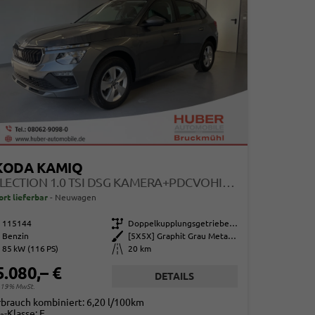
KODA KAMIQ
SELECTION 1.0 TSI DSG KAMERA+PDCVOHI+SITZHEIZUNG+APPCONNECT+SUNSET+ALU16
ort lieferbar
Neuwagen
115144
Getriebe
Doppelkupplungsgetriebe (DSG)
Benzin
Außenfarbe
[5X5X] Graphit Grau Metallic
85 kW (116 PS)
Kilometerstand
20 km
5.080,– €
DETAILS
. 19% MwSt.
rbrauch kombiniert:
6,20 l/100km
-Klasse:
E