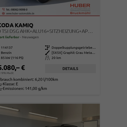
KODA KAMIQ
1.0 TSI DSG AHK+ALU16+SITZHEIZUNG+APPCONNECT+GV5+LED+NEBEL+KLIMA
ort lieferbar
Neuwagen
114137
Getriebe
Doppelkupplungsgetriebe (DSG)
Benzin
Außenfarbe
[5X5X] Graphit Grau Metallic
85 kW (116 PS)
Kilometerstand
20 km
5.080,– €
DETAILS
. 19% MwSt.
rbrauch kombiniert:
6,20 l/100km
-Klasse:
E
2
-Emissionen:
141,00 g/km
2