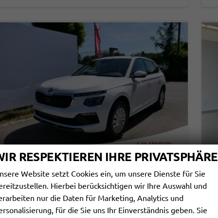
WIR RESPEKTIEREN IHRE PRIVATSPHÄRE
nsere Website setzt Cookies ein, um unsere Dienste für Sie
SKODA KAMIQ
S
ereitzustellen. Hierbei berücksichtigen wir Ihre Auswahl und
SELECTION 1.0 TSI DSG*PDC-HINTEN*TEMPOMAT*SMARTLINK*SHZ*LED*KLIMAAUTOMATIK*
erarbeiten nur die Daten für Marketing, Analytics und
sofort lieferbar
Fahrzeug mit Tageszulassung
sof
ersonalisierung, für die Sie uns Ihr Einverständnis geben. Sie
Fahrzeugnr.
113761
Getriebe
Automatik
Fahrzeugnr.