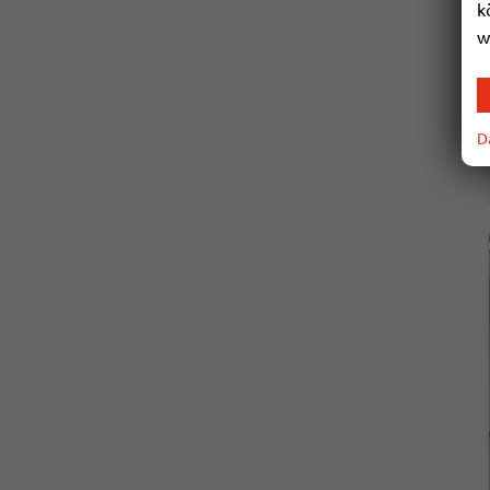
k
w
D