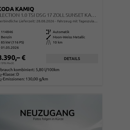
KODA KAMIQ
SELECTION 1.0 TSI DSG 17 ZOLL SUNSET KAMERA PDC V+H
erbindliche Lieferzeit:
28.08.2026
Fahrzeug mit Tageszulassung
114846
Getriebe
Automatik
Benzin
Außenfarbe
Moon-Weiss Metallic
85 kW (116 PS)
Kilometerstand
10 km
01.05.2026
3.390,– €
DETAILS
. 19% MwSt.
rbrauch kombiniert:
5,80 l/100km
-Klasse:
D
2
-Emissionen:
130,00 g/km
2