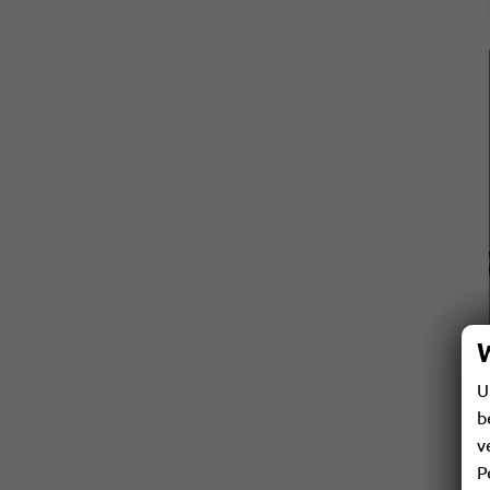
U
b
v
P