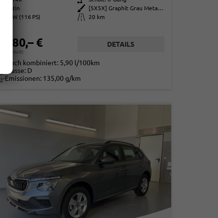
Benzin
Außenfarbe
[5X5X] Graphit Grau Metallic
85 kW (116 PS)
Kilometerstand
20 km
4.780,– €
DETAILS
. 19% MwSt.
rbrauch kombiniert:
5,90 l/100km
-Klasse:
D
2
-Emissionen:
135,00 g/km
2