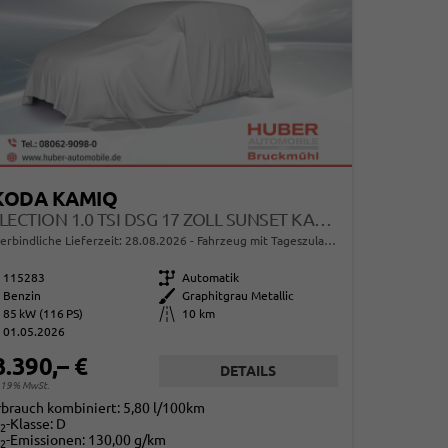
KODA KAMIQ
SELECTION 1.0 TSI DSG 17 ZOLL SUNSET KAMERA PDC V+H
erbindliche Lieferzeit:
28.08.2026
Fahrzeug mit Tageszulassung
115283
Getriebe
Automatik
Benzin
Außenfarbe
Graphitgrau Metallic
85 kW (116 PS)
Kilometerstand
10 km
01.05.2026
3.390,– €
DETAILS
. 19% MwSt.
rbrauch kombiniert:
5,80 l/100km
-Klasse:
D
2
-Emissionen:
130,00 g/km
2