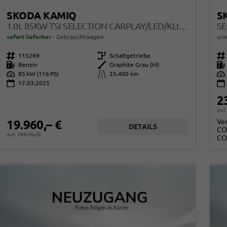
SKODA KAMIQ
S
1.0L 85KW TSI SELECTION CARPLAY/LED/KLIMAAUT/KAMERA
sofort lieferbar
Gebrauchtwagen
unv
Fahrzeugnr.
115269
Getriebe
Schaltgetriebe
Fahrzeugnr.
Kraftstoff
Benzin
Außenfarbe
Graphite Grau (M)
Kraftstoff
Leistung
85 kW (116 PS)
Kilometerstand
25.400 km
Leistung
17.03.2025
2
incl
Ve
19.960,– €
DETAILS
CO
incl. 19% MwSt.
CO