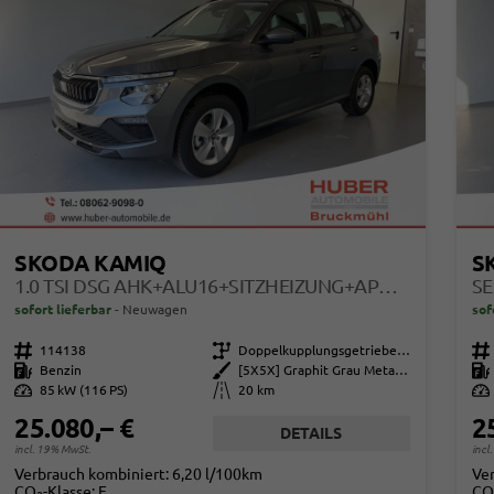
SKODA KAMIQ
S
1.0 TSI DSG AHK+ALU16+SITZHEIZUNG+APPCONNECT+GV5+LED+NEBEL+KLIMA
sofort lieferbar
Neuwagen
sof
Fahrzeugnr.
114138
Getriebe
Doppelkupplungsgetriebe (DSG)
Fahrzeugnr.
Kraftstoff
Benzin
Außenfarbe
[5X5X] Graphit Grau Metallic
Kraftstoff
Leistung
85 kW (116 PS)
Kilometerstand
20 km
Leistung
25.080,– €
2
DETAILS
incl. 19% MwSt.
incl
Verbrauch kombiniert:
6,20 l/100km
Ve
CO
-Klasse:
E
CO