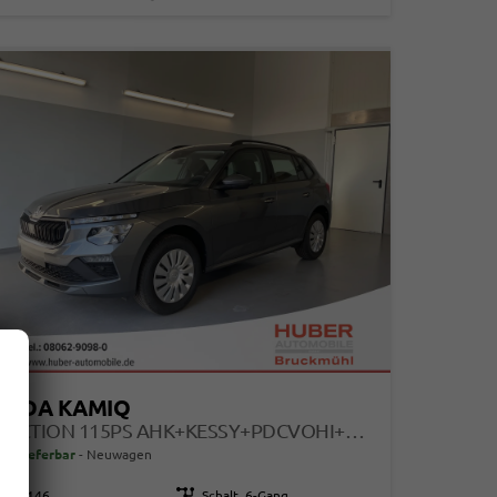
KODA KAMIQ
SELECTION 115PS AHK+KESSY+PDCVOHI+KAMERA+CLIMATRONIC+APPCONNECT+SITZHEIZUNG
ort lieferbar
Neuwagen
115146
Getriebe
Schalt. 6-Gang