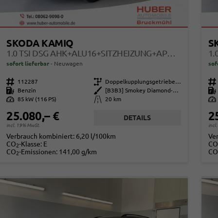
SKODA KAMIQ
S
1.0 TSI DSG AHK+ALU16+SITZHEIZUNG+APPCONNECT+GV5+LED+NEBEL+KLIMA
sofort lieferbar
Neuwagen
sof
Fahrzeugnr.
112287
Getriebe
Doppelkupplungsgetriebe (DSG)
Fahrzeugnr.
Kraftstoff
Benzin
Außenfarbe
[B3B3] Smokey Diamond-Silber Metallic
Kraftstoff
Leistung
85 kW (116 PS)
Kilometerstand
20 km
Leistung
25.080,– €
2
DETAILS
incl. 19% MwSt.
incl
Verbrauch kombiniert:
6,20 l/100km
Ve
CO
-Klasse:
E
CO
2
CO
-Emissionen:
141,00 g/km
CO
2