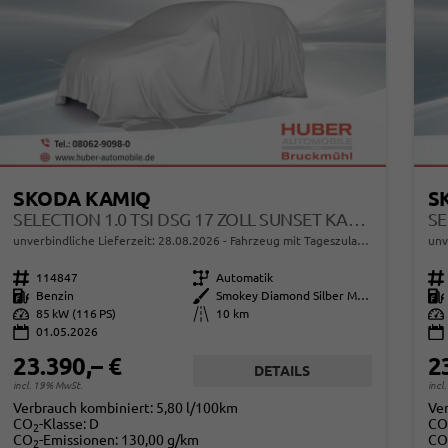
SKODA KAMIQ
S
SELECTION 1.0 TSI DSG 17 ZOLL SUNSET KAMERA PDC V+H
unverbindliche Lieferzeit:
28.08.2026
Fahrzeug mit Tageszulassung
unv
Fahrzeugnr.
114847
Getriebe
Automatik
Fahrzeugnr.
Kraftstoff
Benzin
Außenfarbe
Smokey Diamond Silber Metallic
Kraftstoff
Leistung
85 kW (116 PS)
Kilometerstand
10 km
Leistung
01.05.2026
23.390,– €
2
DETAILS
incl. 19% MwSt.
incl
Verbrauch kombiniert:
5,80 l/100km
Ve
CO
-Klasse:
D
CO
2
CO
-Emissionen:
130,00 g/km
CO
2